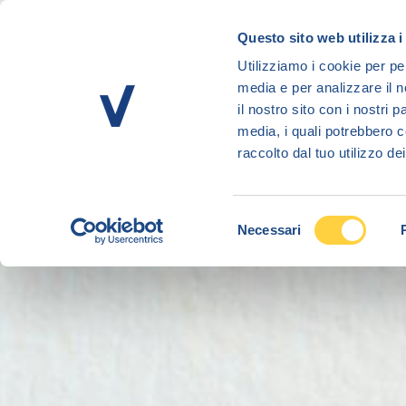
Salta
al
Questo sito web utilizza i
contenuto
Utilizziamo i cookie per pe
VOLANTINO
SPESA ONLINE
principale
media e per analizzare il n
il nostro sito con i nostri 
media, i quali potrebbero c
raccolto dal tuo utilizzo dei
Selezione
Necessari
del
consenso