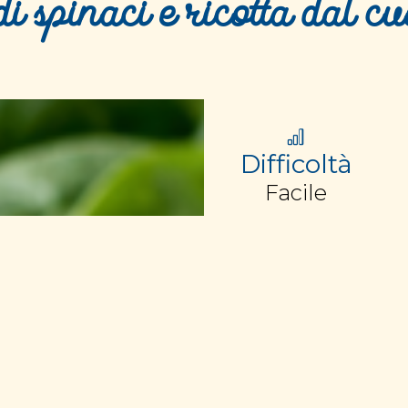
di spinaci e ricotta dal c
Difficoltà
Facile
Ingredienti per 4 p
300 g di spinaci sur
250 g di ricotta
1 uovo
40 g di parmigiano
1 spicchio d'aglio