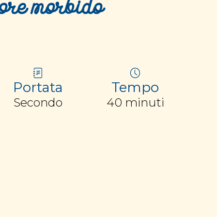
uore morbido
Portata
Tempo
Secondo
40 minuti
ersone:
gelati
 grattugiato