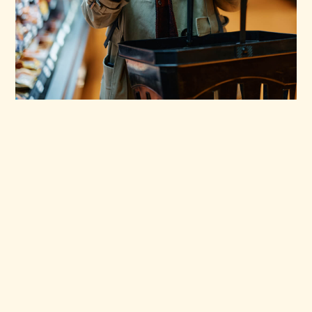
In un mondo sempre più frenetico e
globalizzato, fare la spesa è diventato
un gesto quasi automatico. Ma
fermarsi un attimo e scegliere un
punto vendita di fiducia, radicato sul
territorio, può fare una grande
differenza: per la qualità di ciò che
portiamo in tavola, per l’economia
locale e per il benessere della nostra
comunità. Per questo
Visotto ti
propone una catena di
supermercati vicini a te, in tutti i