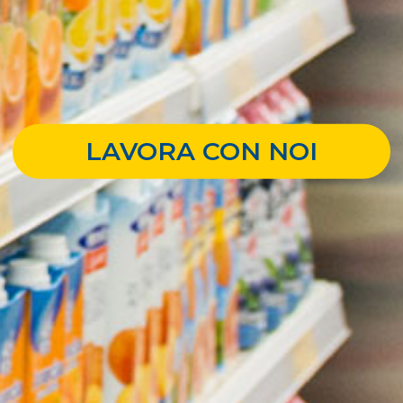
LAVORA CON NOI